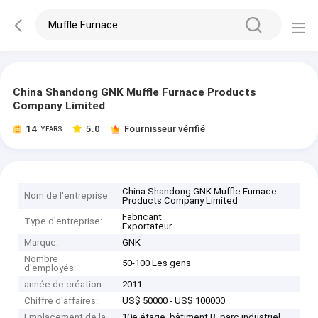
China Shandong GNK Muffle Furnace Products
Company Limited
14
5.0
Fournisseur vérifié
YEARS
China Shandong GNK Muffle Furnace
Nom de l'entreprise
Products Company Limited
Fabricant
Type d'entreprise:
Exportateur
Marque:
GNK
Nombre
50-100 Les gens
d'employés:
année de création:
2011
Chiffre d'affaires:
US$ 50000 - US$ 100000
Emplacement de la
10e étage, bâtiment B, parc industriel